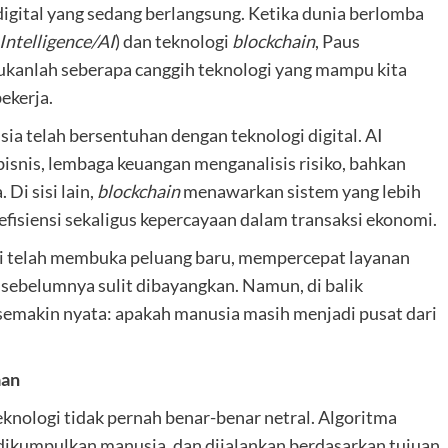
 digital yang sedang berlangsung. Ketika dunia berlomba
 Intelligence/AI
) dan teknologi
blockchain
, Paus
kanlah seberapa canggih teknologi yang mampu kita
ekerja.
ia telah bersentuhan dengan teknologi digital. AI
nis, lembaga keuangan menganalisis risiko, bahkan
Di sisi lain,
blockchain
menawarkan sistem yang lebih
efisiensi sekaligus kepercayaan dalam transaksi ekonomi.
ogi telah membuka peluang baru, mempercepat layanan
 sebelumnya sulit dibayangkan. Namun, di balik
semakin nyata: apakah manusia masih menjadi pusat dari
aan
knologi tidak pernah benar-benar netral. Algoritma
 dikumpulkan manusia, dan dijalankan berdasarkan tujuan