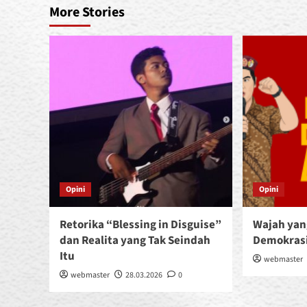
More Stories
Opini
Opini
Retorika “Blessing in Disguise”
Wajah yan
dan Realita yang Tak Seindah
Demokrasi
Itu
webmaster
webmaster
28.03.2026
0