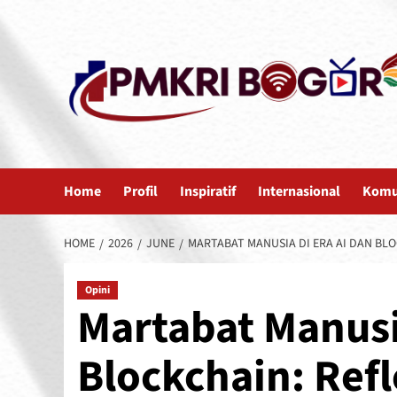
Skip
to
content
Home
Profil
Inspiratif
Internasional
Komu
HOME
2026
JUNE
MARTABAT MANUSIA DI ERA AI DAN BLO
Opini
Martabat Manusia
Blockchain: Ref