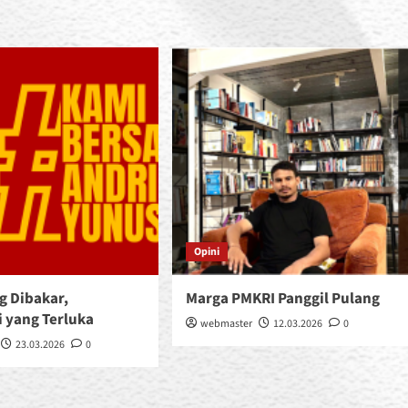
Opini
g Dibakar,
Marga PMKRI Panggil Pulang
 yang Terluka
webmaster
12.03.2026
0
23.03.2026
0