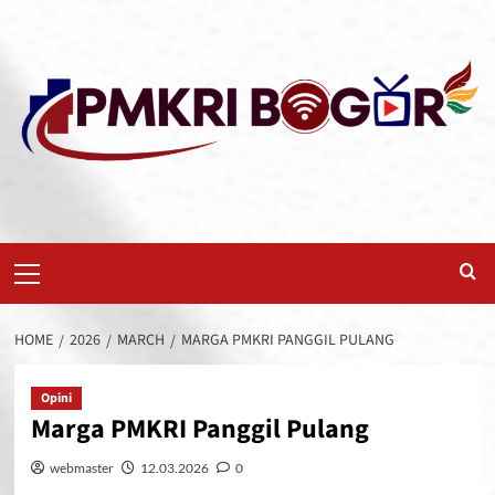
Skip
to
content
Primary
Menu
HOME
2026
MARCH
MARGA PMKRI PANGGIL PULANG
Opini
Marga PMKRI Panggil Pulang
webmaster
12.03.2026
0