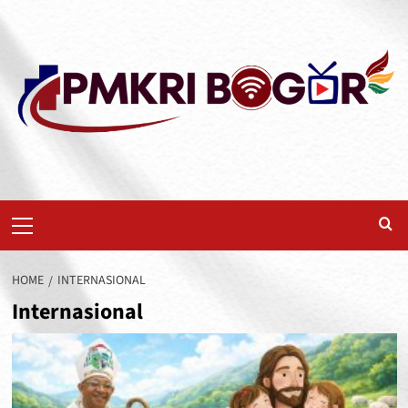
Skip
to
content
Primary
Menu
HOME
INTERNASIONAL
Internasional