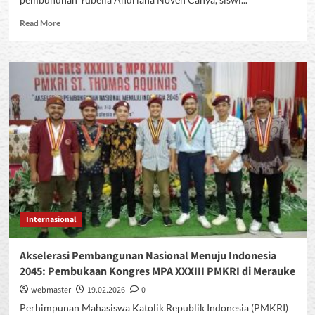
Read
Read More
more
about
PMKRI
Cabang
Bogor
Laporkan
Kasus
Pembunuhan
Siswi
SMKK
Baranangsiang
ke
Komnas
HAM
Internasional
Akselerasi Pembangunan Nasional Menuju Indonesia
2045: Pembukaan Kongres MPA XXXIII PMKRI di Merauke
webmaster
19.02.2026
0
Perhimpunan Mahasiswa Katolik Republik Indonesia (PMKRI)