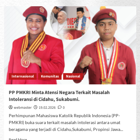
PMKRI
Rayakan
Dies
Natalis
ke-
78,
Menteri
Agama
Soroti
Kerukunan
dan
Keajaiban
Internasional
Komunitas
Nasional
Indonesia
PP PMKRI Minta Atensi Negara Terkait Masalah
Intoleransi di Cidahu, Sukabumi.
webmaster
19.02.2026
0
Perhimpunan Mahasiswa Katolik Republik Indonesia (PP-
PMKRI) buka suara terkait masalah intolerasi antara umat
beragama yang terjadi di Cidahu,Sukabumi, Propinsi Jawa...
Read
Read More