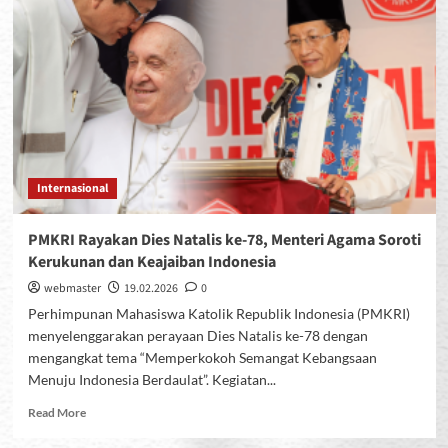
Bunda
Maria,
Kita
Menanti
Gembala
Baru
Internasional
PMKRI Rayakan Dies Natalis ke-78, Menteri Agama Soroti
Kerukunan dan Keajaiban Indonesia
webmaster
19.02.2026
0
Perhimpunan Mahasiswa Katolik Republik Indonesia (PMKRI)
menyelenggarakan perayaan Dies Natalis ke-78 dengan
mengangkat tema “Memperkokoh Semangat Kebangsaan
Menuju Indonesia Berdaulat”. Kegiatan...
Read
Read More
more
about