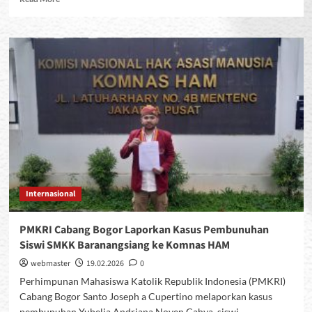
more
about
PP
PMKRI
Minta
Atensi
Negara
Terkait
Masalah
Intoleransi
di
Cidahu,
Sukabumi.
Internasional
PMKRI Cabang Bogor Laporkan Kasus Pembunuhan
Siswi SMKK Baranangsiang ke Komnas HAM
webmaster
19.02.2026
0
Perhimpunan Mahasiswa Katolik Republik Indonesia (PMKRI)
Cabang Bogor Santo Joseph a Cupertino melaporkan kasus
pembunuhan Yubelia Andriana Noven Cahya, siswi...