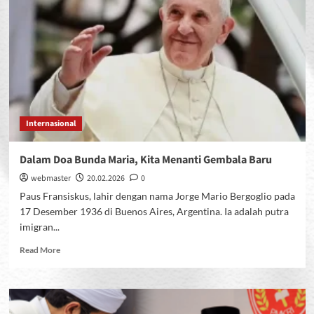
Tidak
Toleransi
Fitnah
terhadap
Uskup
Emeritus
Keuskupan
Bogor
Internasional
Dalam Doa Bunda Maria, Kita Menanti Gembala Baru
webmaster
20.02.2026
0
Paus Fransiskus, lahir dengan nama Jorge Mario Bergoglio pada
17 Desember 1936 di Buenos Aires, Argentina. Ia adalah putra
imigran...
Read
Read More
more
about
Dalam
Doa