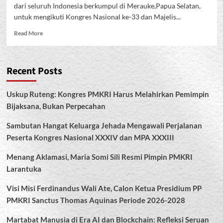
dari seluruh Indonesia berkumpul di Merauke,Papua Selatan,
untuk mengikuti Kongres Nasional ke-33 dan Majelis...
Read
Read More
more
about
Akselerasi
Recent Posts
Pembangunan
Nasional
Menuju
Uskup Ruteng: Kongres PMKRI Harus Melahirkan Pemimpin
Indonesia
Bijaksana, Bukan Perpecahan
2045:
Pembukaan
Sambutan Hangat Keluarga Jehada Mengawali Perjalanan
Kongres
MPA
Peserta Kongres Nasional XXXIV dan MPA XXXIII
XXXIII
PMKRI
Menang Aklamasi, Maria Somi Sili Resmi Pimpin PMKRI
di
Larantuka
Merauke
Visi Misi Ferdinandus Wali Ate, Calon Ketua Presidium PP
PMKRI Sanctus Thomas Aquinas Periode 2026-2028
Martabat Manusia di Era AI dan Blockchain: Refleksi Seruan