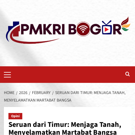
Skip
to
content
Primary
Menu
HOME
2026
FEBRUARY
SERUAN DARI TIMUR: MENJAGA TANAH,
MENYELAMATKAN MARTABAT BANGSA
Opini
Seruan dari Timur: Menjaga Tanah,
Menyelamatkan Martabat Bangsa