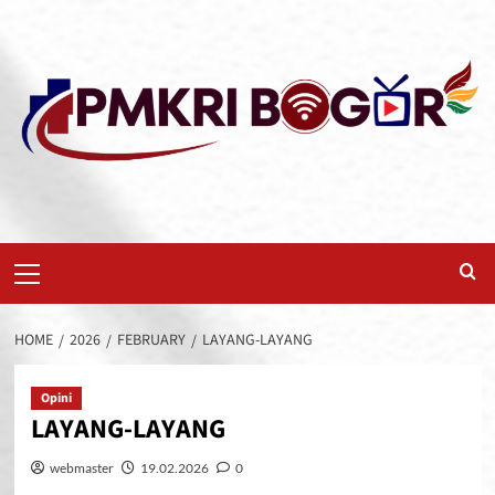
Skip
to
content
Primary
Menu
HOME
2026
FEBRUARY
LAYANG-LAYANG
Opini
LAYANG-LAYANG
webmaster
19.02.2026
0