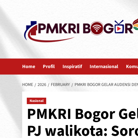
Skip
to
content
Home
Profil
Inspiratif
Internasional
Komu
HOME
2026
FEBRUARY
PMKRI BOGOR GELAR AUDENSI DEN
Nasional
PMKRI Bogor Ge
PJ walikota: Sor