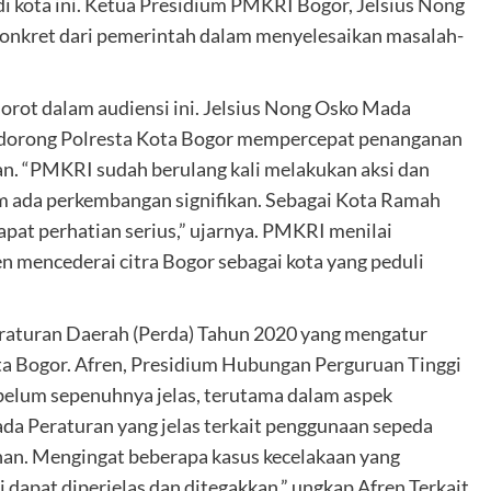
 di kota ini. Ketua Presidium PMKRI Bogor, Jelsius Nong
onkret dari pemerintah dalam menyelesaikan masalah-
rot dalam audiensi ini. Jelsius Nong Osko Mada
ndorong Polresta Kota Bogor mempercepat penanganan
an. “PMKRI sudah berulang kali melakukan aksi dan
m ada perkembangan signifikan. Sebagai Kota Ramah
pat perhatian serius,” ujarnya. PMKRI menilai
mencederai citra Bogor sebagai kota yang peduli
raturan Daerah (Perda) Tahun 2020 yang mengatur
ota Bogor. Afren, Presidium Hubungan Perguruan Tinggi
elum sepenuhnya jelas, terutama dalam aspek
a Peraturan yang jelas terkait penggunaan sepeda
nan. Mengingat beberapa kasus kecelakaan yang
i dapat diperjelas dan ditegakkan,” ungkap Afren Terkait