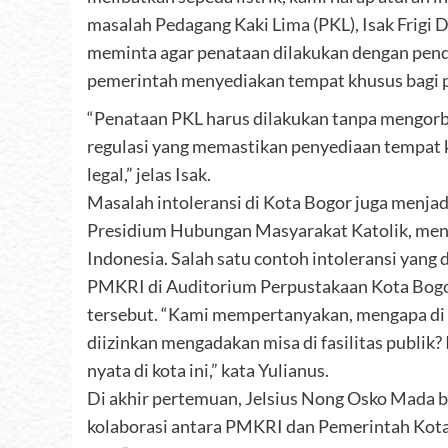
masalah Pedagang Kaki Lima (PKL), Isak Frigi 
meminta agar penataan dilakukan dengan pende
pemerintah menyediakan tempat khusus bagi p
“Penataan PKL harus dilakukan tanpa mengor
regulasi yang memastikan penyediaan tempat 
legal,” jelas Isak.
Masalah intoleransi di Kota Bogor juga menjadi
Presidium Hubungan Masyarakat Katolik, menyor
Indonesia. Salah satu contoh intoleransi yang
PMKRI di Auditorium Perpustakaan Kota Bog
tersebut. “Kami mempertanyakan, mengapa di 
diizinkan mengadakan misa di fasilitas publik?
nyata di kota ini,” kata Yulianus.
Di akhir pertemuan, Jelsius Nong Osko Mada be
kolaborasi antara PMKRI dan Pemerintah Kota