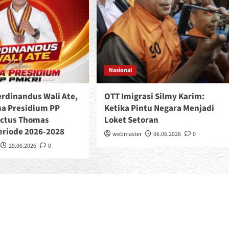
Nasional
Ferdinandus Wali Ate,
OTT Imigrasi Silmy Karim:
ua Presidium PP
Ketika Pintu Negara Menjadi
nctus Thomas
Loket Setoran
eriode 2026-2028
webmaster
06.06.2026
0
29.06.2026
0