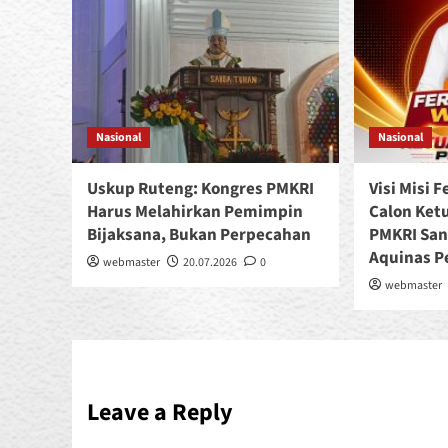
Nasional
Nasional
Uskup Ruteng: Kongres PMKRI
Visi Misi 
Harus Melahirkan Pemimpin
Calon Ket
Bijaksana, Bukan Perpecahan
PMKRI Sa
Aquinas P
webmaster
20.07.2026
0
webmaster
Leave a Reply