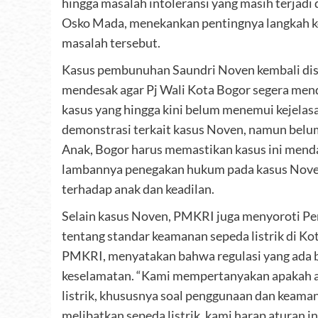
hingga masalah intoleransi yang masih terjadi
Osko Mada, menekankan pentingnya langkah k
masalah tersebut.
Kasus pembunuhan Saundri Noven kembali diso
mendesak agar Pj Wali Kota Bogor segera me
kasus yang hingga kini belum menemui kejelas
demonstrasi terkait kasus Noven, namun belu
Anak, Bogor harus memastikan kasus ini menda
lambannya penegakan hukum pada kasus Noven 
terhadap anak dan keadilan.
Selain kasus Noven, PMKRI juga menyoroti Pe
tentang standar keamanan sepeda listrik di K
PMKRI, menyatakan bahwa regulasi yang ada b
keselamatan. “Kami mempertanyakan apakah ad
listrik, khususnya soal penggunaan dan keama
melibatkan sepeda listrik, kami harap aturan in